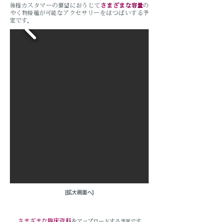
後程カスタマーの要望におうじて
さまざまな容量
の
やく物接種が可能なアクセサリーをはつばいする予
定です。
[拡大画面へ]
臨床資料
さまざまな
をアップロードする予定です