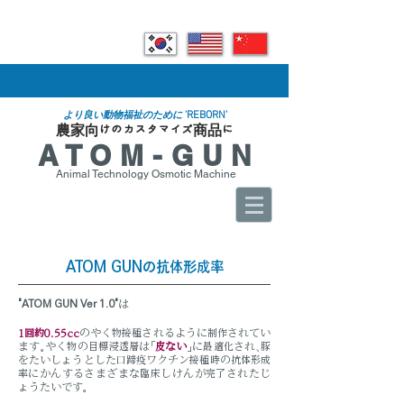
'REBORN'
より良い動物福祉のために
​農家向けのカスタマイズ商品に
ATOM-GUN
Animal Technology Osmotic Machine
ATOM GUNの抗体形成率
"ATOM GUN Ver 1.0"
は
1回約0.55cc
のやく物接種されるように制作されてい
ます。やく物の目標浸透層は「
皮ない
」に最適化され、豚
をたいしょうとした口蹄疫ワクチン接種時の抗体形成
率にかんするさまざまな臨床しけんが完了されたじ
ょうたいです。